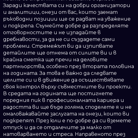
Заради качествата си на добри организатори
и аналитици, онези от вас, които заемат
ръководни позиции ще се радват на уважение
и подкрепа. Съумейте добре да разпределяте
отговорностите и не изпадайте в
дребнавости, за да не си създадете сами
проблеми. Стремежът ви да изпипвате
детайлите ще отнема от силите ви и в
крайна сметка ще пречи на деловите
партньорства, особено през втората половина
на годината. За това е важно да следвате
целите си и в движение да осъществявате
своя контрол върху съвместните ви проекти.
В средата на годината ще постигнете
поредния пик в професионалната кариера и
радостта ви ще бъде голяма, споделете я и не
омаловажавайте заслугата на онези, които ви
подкрепят. През юли е по-добре да си вземете
отпуск и да се отдалечите за малко от
натоварването и стреса. Направеното през