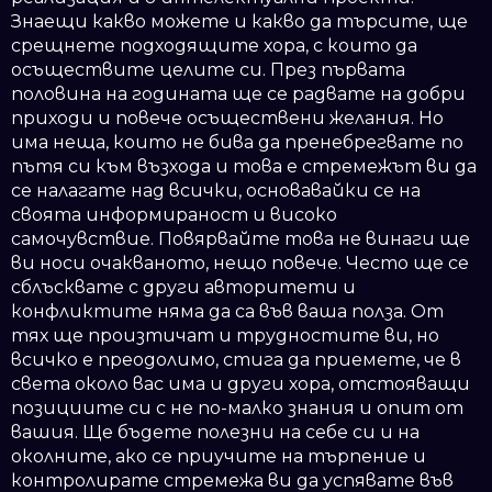
Знаещи какво можете и какво да търсите, ще
срещнете подходящите хора, с които да
осъществите целите си. През първата
половина на годината ще се радвате на добри
приходи и повече осъществени желания. Но
има неща, които не бива да пренебрегвате по
пътя си към възхода и това е стремежът ви да
се налагате над всички, основавайки се на
своята информираност и високо
самочувствие. Повярвайте това не винаги ще
ви носи очакваното, нещо повече. Често ще се
сблъсквате с други авторитети и
конфликтите няма да са във ваша полза. От
тях ще произтичат и трудностите ви, но
всичко е преодолимо, стига да приемете, че в
света около вас има и други хора, отстояващи
позициите си с не по-малко знания и опит от
вашия. Ще бъдете полезни на себе си и на
околните, ако се приучите на търпение и
контролирате стремежа ви да успявате във