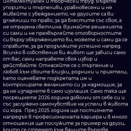
интелектуален и творчески труд. Бъдете
упорити и търпеливи, уравновесени и не
живейте с убеждението, че другите са ви
длъжници по право, за да блестите със своя, а
не отразена светлина. Взимайте решенията
си сами и не прехвърляйте отговорностите
си върху обкръжението ви, можете и сами да се
справите, за да продължите успешно напред.
Всичко в собствения ви живот ще зависи само
от вас, сами направете своя избор и
действайте. Отнасяйте се с търпение и
любов към своите близки, роднини и приятели,
като оценявате подкрепата им и
контролирате желанието си за надмощие, за
да не изпаднете в само изолация. Само така ще
посрещнете 2026 година доволни от себе си и
със заслужено самочувствие на успели в живота
си хора. През 2025 година ще постигнете
напредък в професионалната кариера и в много
отношения ще послужите за пример на други,
които се стремят към вашите върхове.