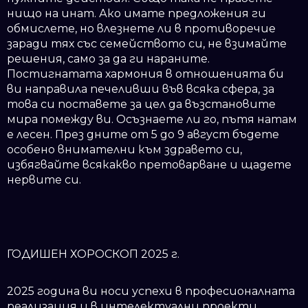
нищо на инат. Ако имате предложения ги
обмислете, но влезнете ли в противоречие
заради тях със семейството си, не взимайте
решения, само за да ги нараните.
Постигнатата хармония в отношенията би
ви направила печеливши във всяка сфера, за
това си поставете за цел да възстановите
мира помежду ви. Осъзнаете ли го, пътя натам
е лесен. През дните от 5 до 9 август бъдете
особено внимателни към здравето си,
избягвайте всякакво претоварване и щадете
нервите си.
ГОДИШЕН ХОРОСКОП 2025 г.
2025 година ви носи успехи в професионалната
реализация и в интелектуални проекти.