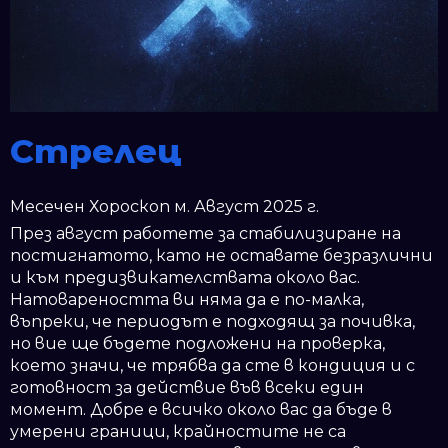
Стрелец
Месечен Хороскоп м. Август 2025 г.
През август работете за стабилизиране на
постигнатото, като не оставате безразлични
и към предизвикателствата около вас.
Натовареността ви няма да е по-малка,
въпреки, че периодът е подходящ за почивка,
но вие ще бъдете подложени на проверка,
което значи, че трябва да сте в кондиция и с
готовност за действие във всеки един
момент. Добре е всичко около вас да бъде в
умерени граници, крайностите не са