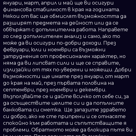
януари, март, април и май ще ви осигури
финансова стабилност в края на годината.
Някои от вас ще обмислят възможността да
разширят предмета на дейност или да се
обвържат с допълнителна работа. Направете
го след допълнителен анализ и само, ако то
може да ви осигури по-добри доходи. През
февруари, юли и ноември са възможни
затруднения от професионален характер, но
няма да ви липсват сили и ще се справите,
излизайки от тях по-уверени и можещи. Добри
възможности ще имате през януари, от март
до края на май, през първата половина на
септември, през ноември и декември.
Възползвайте се и дайте всичко от себе си, за
да осъществите целите си и да попълните
банковата си сметка. Ще запазите здравето
си добро, ако не сте припрени и се отнасяте
спокойно към работата и съпътстващите я
проблеми. Обратното може да блокира пътя ви