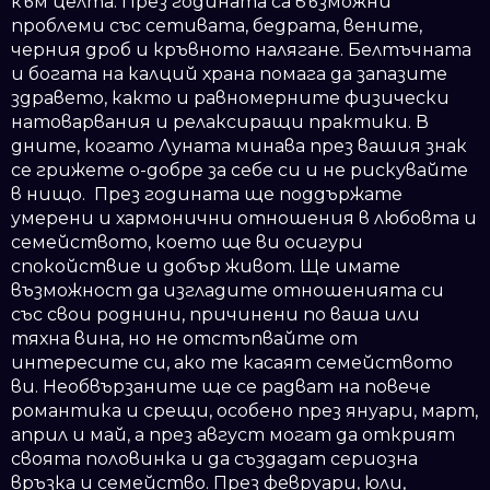
към целта. През годината са възможни
проблеми със сетивата, бедрата, вените,
черния дроб и кръвното налягане. Белтъчната
и богата на калций храна помага да запазите
здравето, както и равномерните физически
натоварвания и релаксиращи практики. В
дните, когато Луната минава през вашия знак
се грижете о-добре за себе си и не рискувайте
в нищо. През годината ще поддържате
умерени и хармонични отношения в любовта и
семейството, което ще ви осигури
спокойствие и добър живот. Ще имате
възможност да изгладите отношенията си
със свои роднини, причинени по ваша или
тяхна вина, но не отстъпвайте от
интересите си, ако те касаят семейството
ви. Необвързаните ще се радват на повече
романтика и срещи, особено през януари, март,
април и май, а през август могат да открият
своята половинка и да създадат сериозна
връзка и семейство. През февруари, юли,