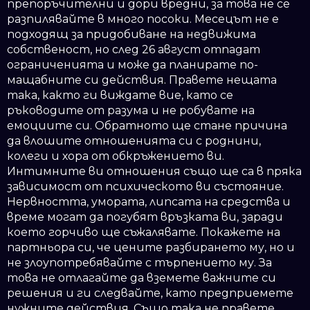
препоръчителни и дори вредни, за това не се
разпилявайте в много посоки. Месецът не е
подходящ за придобиване на недвижима
собственост, но след 26 август отпадат
ограниченията и може да планирате по-
мащабните си действия. Правете нещата
така, както ги виждате вие, като се
ръководите от разума и не робувате на
емоциите си. Обратното ще стане причина
да влошите отношенията си с роднини,
колеги и хора от обкръжението ви.
Интимните ви отношения също ще са в пряка
зависимост от психическото ви състояние.
Нервността, умората, липсата на средства и
време могат да погубят връзката ви, заради
което горчиво ще съжалявате. Покажете на
партньора си, че цените разбирането му, но и
не злоупотребявайте с търпението му. За
това не отлагайте да вземете важните си
решения и ги следвайте, като предприемете
нужните действия. Също така не правете