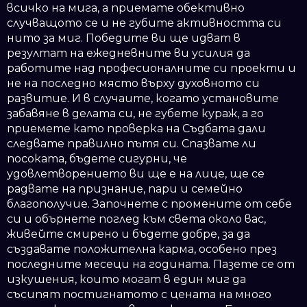
всичко на мига, а приемате обективно
случващото се и не губите активността си
нито за миг. Победите ви ще идват в
резултат на ежедневните ви усилия да
работите над професионалните си проекти и
не на последно място върху духовното си
развитие. И в случаите, когато установите
забавяне в делата си, не губете кураж, а го
приемете като проверка на Съдбата дали
следвате правилно пътя си. Спазвате ли
посоката, бъдете сигурни, че
удовлетворението ви ще е на лице, ще се
радвате на признание, пари и семейно
благополучие. Започнете с промените от себе
си и обърнете поглед към света около вас,
живейте смирено и бъдете добре, за да
създавате положителна карма, особено през
последните месеци на годината. Пазете се от
изкушения, които могат в един миг да
съсипят постигнатото с цената на много