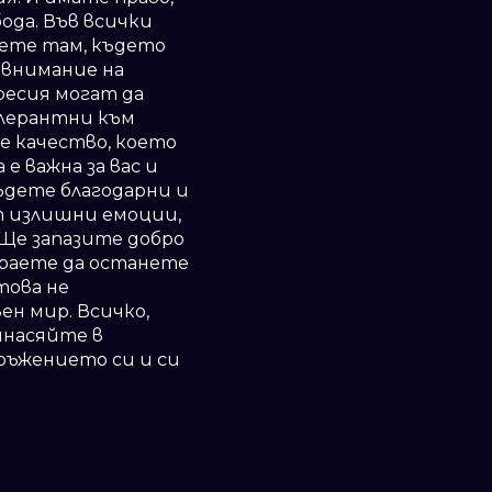
ода. Във всички
дете там, където
 внимание на
ресия могат да
олерантни към
е качество, което
е важна за вас и
Бъдете благодарни и
т излишни емоции,
 Ще запазите добро
араете да останете
това не
ен мир. Всичко,
инасяйте в
ръжението си и си