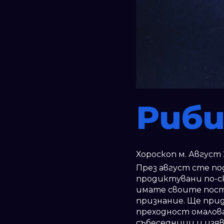
Риб
Хороскоп м. Август 
През август сте п
продиктувани по-с
имате своите пост
признание. Ще прид
преходност омалов
събеседници и изяви