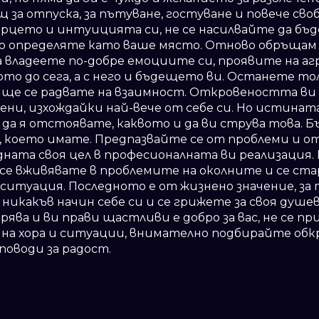
 за отпуска, за пътуване, гостуване и повече своб
ърцето и интуицията си, не се насилвайте да бъ
 го определяте като ваше място. Отново обръщам
 владеете по-добре емоциите си, проявите на аг
то до сега, а с него и бъдещето ви. Останете т
 ще се радвате на взаимност. Откровеността ви 
ени, изхождайки най-вече от себе си. Но истината 
 да я отстоявате, каквото и да ви струва това. 
, което имате. Предпазвайте се от проблеми и о
ната своя цел в професионалната ви реализация.
е се вживявате в проблемите на околните и се ст
 ситуация. Последното е от жизнено значение, за 
никакъв начин себе си и се грижете за своя душев
ява и ви прави щастливи е добро за вас, не се пр
 на хора и ситуации, внимателно подбирайте обк
поводи за радост.