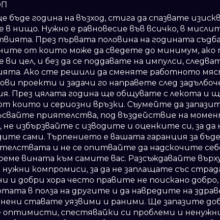
ОП
ще бъде година на възход, стига да спазвате изис
е в нищо. Нужно е равновесие във всичко, в мисли
вията. През първата половина на годината съдб
ните от които може да сведете до минимум, ако
ви цел, и без да се поддавате на импулси, следва
ията. Ако сте решили да сменяте работното мяст
ови проекти и задачи го направете след задълбоч
я. През цялата година ще общувате с лекота и щ
от които и сериозни връзки. Съумейте да запазит
късвайте приятелства, под въздействие на моме
не избързвайте с изводите и оценките си, за да 
дите сами. Търпението е вашата гаранция за бъд
лствата и не се опитвайте да надскочите себе с
реме вината към самите вас. Разсъждавайте върху
 нужни компромиси, за да не заплащате със стра
 и добри хора често правите не поискано добро,
отата в полза на другите и да навредите на здрав
ени ставате уязвими и раними. Ще запазите доб
 оптимисти, спестявайки си проблеми и ненужни