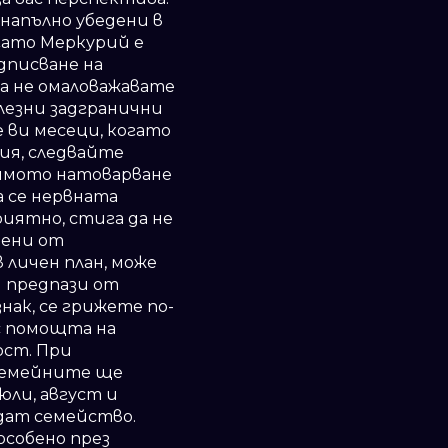
 напълно убедени в
гато Меркурий е
дписване на
да не омаловажавате
лезни задгранични
 ви месеци, когато
ия, следвайте
лямото натоварване
а се нервната
риятно, стига да не
дени от
 личен план, може
и предпази от
нак, се грижете по-
 с помощта на
ост. При
 семейните ще
юли, август и
дат семейство.
особено през