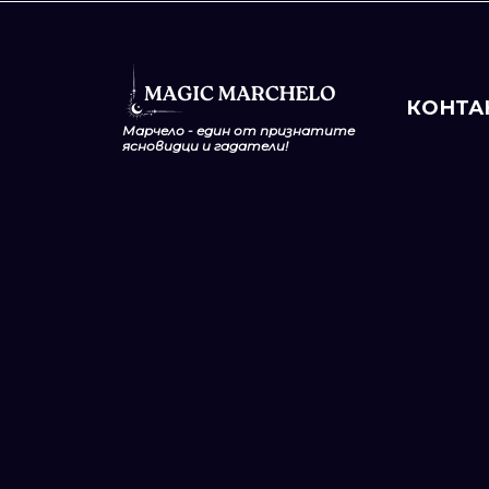
КОНТА
Марчело - един от признатите
ясновидци
и гадатели!
Телефо
+359 888 
Имейл