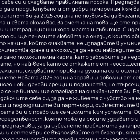
 себе си и следвате правилната посока. Предпазв
о да е продиктувано и от добри намерения към вас
скопът ви за 2025 година не позволява да влагате
а и света около вас. За сметка на това ще сте п
и и нетрадиционни хора, места и събития. С иде
то си ще печелите любовта на онези, с които об
 по начина, който очаквате, не изпадайте в униние
личества храна и алкохол, за да не си навредите с
 само положителна карма, като забравите за нед
квате, но най-вече като се откажете от неосъще
еалисти, следвайте порива на душата си и оцене
щнете Новата 2026 година здрави и доволни от себ
ного нови делови срещи и познанства, но търсещ
 се не винаги ще отговаря на очакванията ви. Р
дскочите себе си, за да не живеете с чувство на
си и подходящите ви партньори, съвместните в
рата ви и с право ще се числите към успелите. 
осредственост, която може да съсипе здравето 
предпазливи, за да избегнете проблемите занапред
юли и септември се възползвайте от благоприятн
за да осъществите делови срещи с дългосрочна з