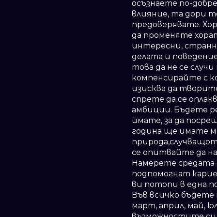
осъзнаете по-добре
влияние, та дори т
предоверявате. Хоро
да променяте хорат
интересни, странн
делата и поведение
това да не се случи
компенсирайте с ко
изисква да творите
спрете да се опла
амбиции. Бъдете р
имате, за да посре
година ще имате м
природа,случващото
се опитвайте да на
Намерете средата 
подпомогнат карие
ви потопи в една п
Във всичко бъдете 
март, април, май, 
възможностите си, 