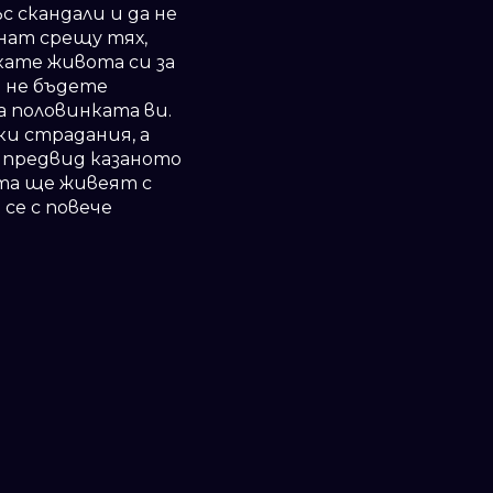
с скандали и да не
нат срещу тях,
кате живота си за
и не бъдете
 половинката ви.
ки страдания, а
е предвид казаното
ата ще живеят с
се с повече