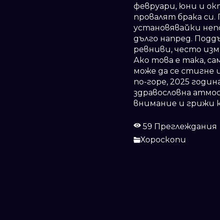
февруари, юни и ок
провалят брака си
установявайки неп
дълго напред. Подд
ревниви, често изм
Ако това е така, с
може да се стигне 
по-горе, 2025 годи
здравословна атмос
внимание и грижи 
59 Преглеждания
Хороскопи