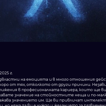
и
2025 г.
одвластни на емоцията и в много отношения дей
коро от тях, отколкото от други причини. Незав
ижения в професионалната кариера, които ще ви
авате значение на стойностните неща и по-малк
ажава значението им. Ще ви привличат интелек
, но няма да ви е чуждо и желанието за развлечен