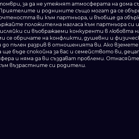
томври, за да не утежнят атмосферата на дома съ
. Приятелите и роднините също могат да се обър
очтеността ви към партньора, и въобще да обър
ържайте положителна нагласа към партньора си 
исляйки си въображаеми конкуренти в любовта на
ами се обричате на конфликти, душевни и физичес
и до пълен разрив в отношенията ви. Ако вземет
на ще бъде спокойна за вас и семейството ви, дец
фера и няма да ви създават проблеми. Отнасяйте 
към възрастните си родители.