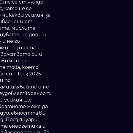
айте се от чуждо
, като не се
 никакви усилия, за
ривлечени от
ите, мислите,
щувате, но дори и
 и не го
ами. Годината
оволството си и
ствимите си
те това, което
е си. През 2025
и по
азмишлявайте и не
 неудовлетвореност.
и усилия ще
Обратното може да
и душевността ви.
. През януари,
ата енергетика и
а вас перспектива.