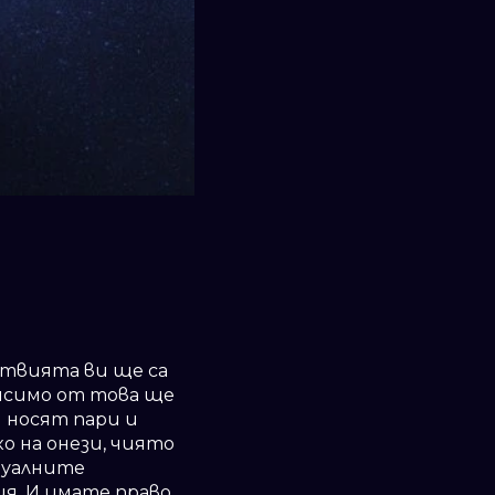
ствията ви ще са
исимо от това ще
 носят пари и
о на онези, чиято
туалните
ия. И имате право,