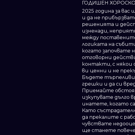
ГОДИШЕН ХОРОСК
2025 година за вас 
и да не прибързват
решенията и дейст
изненади, неприят
между поставените 
логиката на събит
когато започвате н
отговорни действи
контакти, с някои 
ви ценни и не пре
Бъдете търпеливи, 
грешки и да си вре
Приемайте обстояте
изкупувате дълго в
инатете, когато са
Като състрадателни
да прекалите с раб
чувствате недооцен
ще станете повече