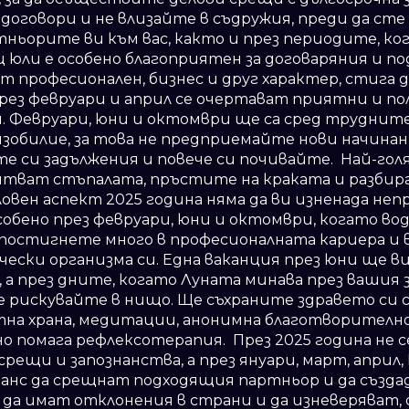
договори и не влизайте в съдружия, преди да сте
ньорите ви към вас, както и през периодите, ко
 юли е особено благоприятен за договаряния и по
т професионален, бизнес и друг характер, стига 
През февруари и април се очертават приятни и по
. Февруари, юни и октомври ще са сред трудните
зобилие, за това не предприемайте нови начинан
е си задължения и повече си почивайте. Най-го
итват стъпалата, пръстите на краката и разбир
ловен аспект 2025 година няма да ви изненада неп
собено през февруари, юни и октомври, когато во
остигнете много в професионалната кариера и в
ски организма си. Една ваканция през юни ще в
 а през дните, когато Луната минава през вашия з
 не рискувайте в нищо. Ще съхраните здравето си
тна храна, медитации, анонимна благотворителн
но помага рефлексотерапия. През 2025 година не
ещи и запознанства, а през януари, март, април, 
нс да срещнат подходящия партньор и да създа
да имат отклонения в страни и да изневеряват, 