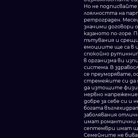
Но не подписвайте 
лоялността на парт
ретрограден. Месец
значими договори о
казаното по-горе. 
пътувания и срещи
емоциите ще са в и
спокойно рутиннит
в организма ви изп
система. В здравос
се преуморявате, о
стремежите си да п
да изтощите физиче
нервно напрежение,
добре за себе си и
богата въглехидра
заболявания отлич
имат романтични ср
септември имат ша
Семейните не бива 