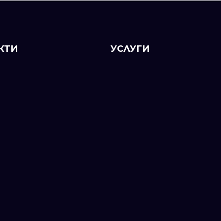
КТИ
УСЛУГИ
Изработка на лична защита
н
112700
Гадаене по снимка
Магия за любов