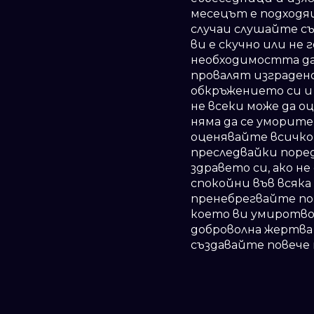
месецът е подходящ
случаи слушайте с
ви е скучно или не
необходимостта да
провалят изградено
обкръжението си и
не всеки може да оц
няма да се уморите
оценявайте всичко
преследвайки поред
здравето си, ако н
спокойни във всяка
пренебрегвайте по 
което ви умиротвор
доброволна жертва
създавайте повече 