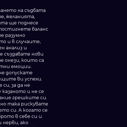
кването на съдбата
те, желанията,
ата ще поднесе
 постигнете баланс
те разумно
о и в случаите,
ен анализ и
е създавате нови
е онези, които са
нтни емоции.
не допускате
ещите ви успехи.
и, за да не
 казаното и не се
дание грешките си.
 но така рискувате
ето си. А когато се
рото в себе си и
 нерви, ако